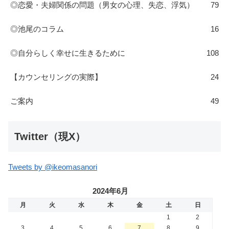
◎恋愛・夫婦関係の問題（男女の心理、失恋、浮気）
79
◎池尾のコラム
16
◎自分らしく幸せに生きるために
108
【カウンセリングの実際】
24
ご案内
49
Twitter（現X）
Tweets by @ikeomasanori
2024年6月
月
火
水
木
金
土
日
1
2
3
4
5
6
7
8
9