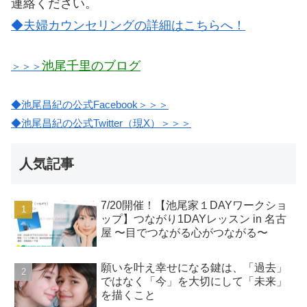
連絡ください。
◆夫婦カウンセリングの詳細はこちらへ！
池尾千里のブログ
＞＞＞
◆池尾昌紀の公式Facebook＞＞＞
◆池尾昌紀の公式Twitter（現X）＞＞＞
人気記事
7/20開催！【池尾家１DAYワークショ
ップ】つながり1DAYレッスン in 名古
屋 〜目でつながる心がつながる〜
願いを叶え幸せになる鍵は、「過去」
ではなく「今」を大切にして「未来」
を描くこと