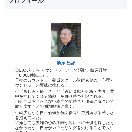
プロフィール
池尾 昌紀
◇2006年からカウンセラーとして活動。臨床経験
（8,000件以上）。
母校のカウンセラー養成スクール講師も務め、心理カ
ウンセラーの育成に携わる。
◇「親しみ・優しさ」と「鋭い直感と分析・力強く背
中を押してくれる情熱」を併せ持つと評される。
自分では感じられない本当の気持ちと価値に気づいて
取り戻すことで問題解決に導く。
◇幼少期から自己価値が低く優等生で居続ける苦しさ
を抱えていた。
結婚しても夫婦の心の距離が遠い上に子供を持ちたく
なかったが、自身がカウセリングを受けることで人生