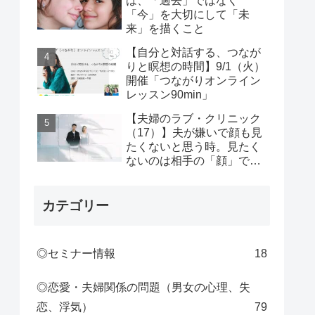
は、「過去」ではなく
「今」を大切にして「未
来」を描くこと
【自分と対話する、つなが
りと瞑想の時間】9/1（火）
開催「つながりオンライン
レッスン90min」
【夫婦のラブ・クリニック
（17）】夫が嫌いで顔も見
たくないと思う時。見たく
ないのは相手の「顔」では
なく、自分の「感情」。
カテゴリー
◎セミナー情報
18
◎恋愛・夫婦関係の問題（男女の心理、失
恋、浮気）
79