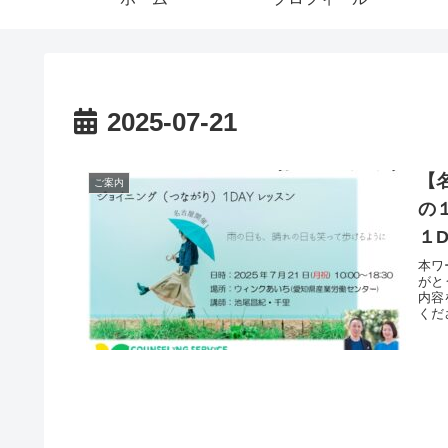
2025-07-21
【
ご案内
の
１
本ワ
がと
内容
くだ