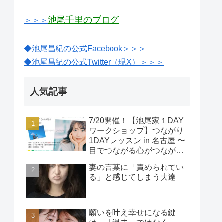
池尾千里のブログ
＞＞＞
◆池尾昌紀の公式Facebook＞＞＞
◆池尾昌紀の公式Twitter（現X）＞＞＞
人気記事
7/20開催！【池尾家１DAY
ワークショップ】つながり
1DAYレッスン in 名古屋 〜
目でつながる心がつなが
る〜
妻の言葉に「責められてい
る」と感じてしまう夫達
願いを叶え幸せになる鍵