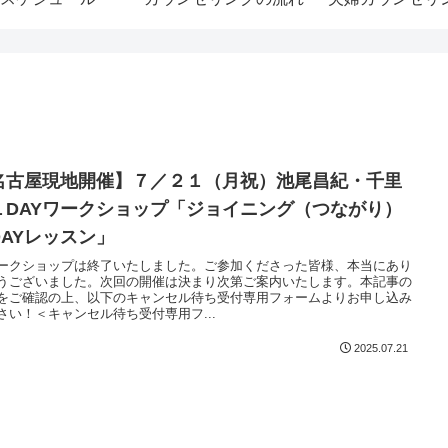
名古屋現地開催】７／２１（月祝）池尾昌紀・千里
１DAYワークショップ「ジョイニング（つながり）
DAYレッスン」
ークショップは終了いたしました。ご参加くださった皆様、本当にあり
うございました。次回の開催は決まり次第ご案内いたします。本記事の
をご確認の上、以下のキャンセル待ち受付専用フォームよりお申し込み
さい！＜キャンセル待ち受付専用フ...
2025.07.21