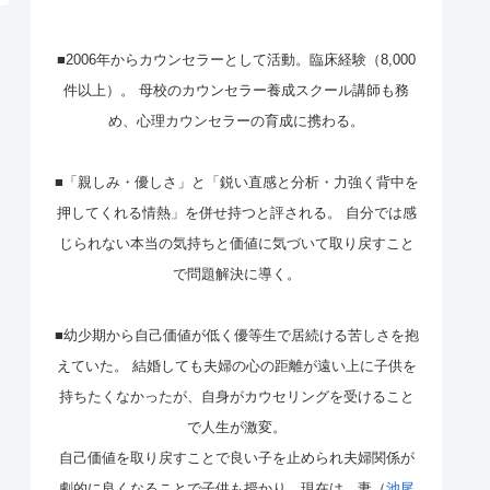
■2006年からカウンセラーとして活動。臨床経験（8,000
件以上）。 母校のカウンセラー養成スクール講師も務
め、心理カウンセラーの育成に携わる。
■「親しみ・優しさ」と「鋭い直感と分析・力強く背中を
押してくれる情熱」を併せ持つと評される。 自分では感
じられない本当の気持ちと価値に気づいて取り戻すこと
で問題解決に導く。
■幼少期から自己価値が低く優等生で居続ける苦しさを抱
えていた。 結婚しても夫婦の心の距離が遠い上に子供を
持ちたくなかったが、自身がカウセリングを受けること
で人生が激変。
自己価値を取り戻すことで良い子を止められ夫婦関係が
劇的に良くなることで子供も授かり、現在は、妻（
池尾