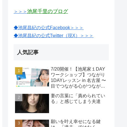
池尾千里のブログ
＞＞＞
◆池尾昌紀の公式Facebook＞＞＞
◆池尾昌紀の公式Twitter（現X）＞＞＞
人気記事
7/20開催！【池尾家１DAY
ワークショップ】つながり
1DAYレッスン in 名古屋 〜
目でつながる心がつなが
る〜
妻の言葉に「責められてい
る」と感じてしまう夫達
願いを叶え幸せになる鍵