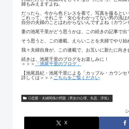
婦もみえますよね。
だったら、今から色ドレスを着て、写真を撮るとい
これって、それこそ「女心をわかってない男の浅は
自分の夫婦のことはわからないんですよね（カウン
妻の池尾千里がどう思うかは、この続きの記事で出
そう思うと、この連載、えらいことを夫婦でやり始
我々夫婦自身が、この連載で、お互いに新たに向き
続きは、池尾千里のブログをお楽しみに！
＞＞＞
「池尾千里のブログ」
【池尾昌紀・池尾千里による「カップル・カウンセ
詳しくは＞＞＞
こちらをご覧ください
◎恋愛・夫婦関係の問題（男女の心理、失恋、浮気）
X