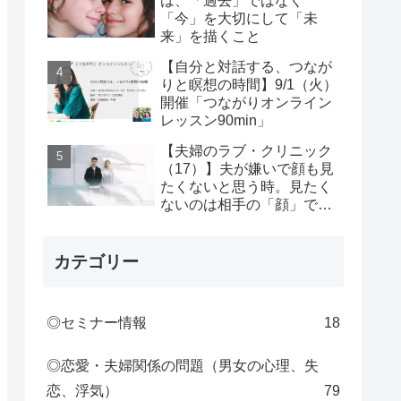
は、「過去」ではなく
「今」を大切にして「未
来」を描くこと
【自分と対話する、つなが
りと瞑想の時間】9/1（火）
開催「つながりオンライン
レッスン90min」
【夫婦のラブ・クリニック
（17）】夫が嫌いで顔も見
たくないと思う時。見たく
ないのは相手の「顔」では
なく、自分の「感情」。
カテゴリー
◎セミナー情報
18
◎恋愛・夫婦関係の問題（男女の心理、失
恋、浮気）
79