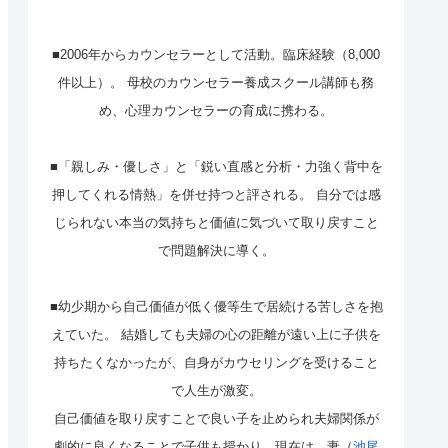
■2006年からカウンセラーとして活動。臨床経験（8,000
件以上）。 母校のカウンセラー養成スクール講師も務
め、心理カウンセラーの育成に携わる。
■「親しみ・優しさ」と「鋭い直感と分析・力強く背中を
押してくれる情熱」を併せ持つと評される。 自分では感
じられない本当の気持ちと価値に気づいて取り戻すこと
で問題解決に導く。
■幼少期から自己価値が低く優等生で居続ける苦しさを抱
えていた。 結婚しても夫婦の心の距離が遠い上に子供を
持ちたくなかったが、自身がカウセリングを受けること
で人生が激変。
自己価値を取り戻すことで良い子を止められ夫婦関係が
劇的に良くなることで子供も授かり、現在は、妻（
池尾