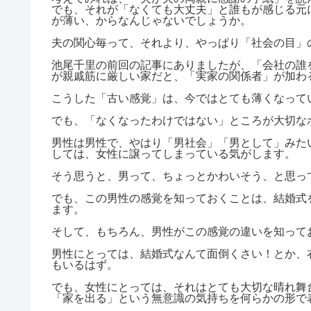
でも、それが「なくても大丈夫」と誰もが感じる元
が薄い、からなんじゃないでしょうか。
夫の関心毎って、それより、やっぱり「社会の目」
池尾千里の前回の記事にありましたが、「会社の誰
が親戚筋に厳しい家だと、「実家の関係者」が加わ
こうした「古い感覚」は、今ではとても薄くなって
でも、「なくなったわけではない」ところが大切な
男性は男性で、やはり「男社会」「男として」みた
しては、女性に譲ってしまっている気がします。
そう思うと、男って、ちょっとかわいそう、と思っ
でも、この男性の感覚を知っておくことは、結婚式
ます。
そして、もちろん、男性がこの感覚の違いを知って
男性にとっては、結婚式なんて面倒くさい！とか、
もいるはず。
でも、女性にとっては、それはとても大切な晴れ舞
「家を出る」という無意識の気持ちを何らかの形で