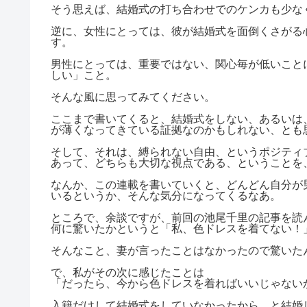
そう思えば、結婚式の打ち合わせでのケンカも少な
逆に、女性にとっては、彼が結婚式を面倒くさがる
す。
男性にとっては、重要ではない、関心毎が低いこと
しい」こと。
そんな風に思ってみてください。
ここまで書いてくると、結婚式をしない、あるいは
が薄くなってきている証拠なのかもしれない、とも
そして、それは、縛られない自由、というポジティ
あって、どちらも大切な視点である、ということを
なんか、この連載を書いていくと、どんどん自分が
いるというか、そんな気分になってくるなあ。
ところで、余談ですが、前回の池尾千里の記事を読
何に驚いたかというと「私、色ドレスを着てない！
そんなこと、妻が言ったことはなかったので驚いた
で、私がその次に感じたことは
「だったら、今から色ドレスを着ればいいじゃない
入籍だけして結婚式をしていなかったから、と結婚