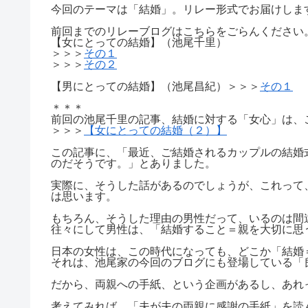
今回のテーマは「結婚」。リレー形式でお届けしま
前回までのリレーブログはこちらをごらんください
【女にとっての結婚】（池尾千里）
＞＞＞
その１
＞＞＞
その２
【男にとっての結婚】（池尾昌紀）＞＞＞
その１
＊＊＊
前回の池尾千里の記事、結婚に対する「女心」は、
＞＞＞
【女にとっての結婚（２）】
この記事に、「最近、ご結婚されるカップルの結婚式
のだそうです。」とありました。
実際に、そうした話があるのでしょうが、これって
は思います。
もちろん、そうした理由の男性だって、いるのは間
往々にして男性は、「結婚すること＝親を大切に思
日本の女性は、この時代になっても、どこか「結婚
それは、池尾家の今回のブログにも登場している「
だから、両親への手紙、という企画があるし、あれ
考えてみれば、「夫が夫の両親に感謝の手紙」を読