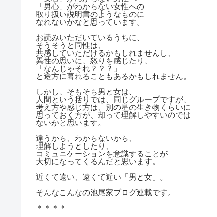
「男心」がわからない女性への
取り扱い説明書のようなものに
なれないかなと思っています。
お読みいただいているうちに、
そうそうと同性は、
共感していただけるかもしれませんし、
異性の思いに、怒りを感じたり、
「なんじゃそれ？？？」
と途方に暮れることもあるかもしれません。
しかし、そもそも男と女は、
人間という括りでは、同じグループですが、
考え方や感じ方は、別の星の生き物くらいに
思っておく方が、却って理解しやすいのでは
ないかと思います。
違うから、わからないから、
理解しようとしたり、
コミュニケーションを意識することが
大切になってくるんだと思います。
近くて遠い、遠くて近い「男と女」。
そんなこんなの池尾家ブログ連載です。
＊＊＊＊