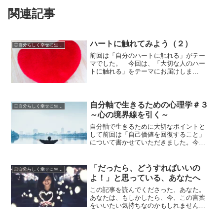
関連記事
ハートに触れてみよう（２）
◎自分らしく幸せに生きるために
前回は「自分のハートに触れる」がテー
マでした。 今回は、「大切な人のハー
トに触れる」をテーマにお届けしま
す。 今、あなたには、親しい人で、そ
の人のハートに触れたいと思っている人
がいますか？
自分軸で生きるための心理学＃３
◎自分らしく幸せに生きるために
～心の境界線を引く～
自分軸で生きるために大切なポイントと
して前回は「自己価値を回復すること」
について書かせていただきました。今回
の記事では、「境界線を引くこと」につ
いてお伝えしていきます。
「だったら、どうすればいいの
◎自分らしく幸せに生きるために
よ！」と思っている、あなたへ
この記事を読んでくださった、あなた。
あなたは、もしかしたら、今、この言葉
をいいたい気持ちなのかもしれません。
「だったら、どうすればいいのよ！」と