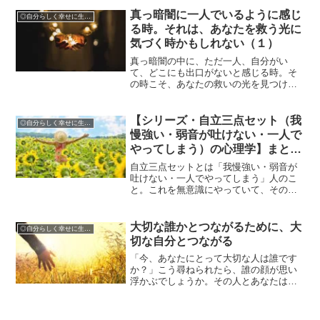
いう言葉は、自分が今、いっぱいいっぱ
いになっているという証です。まずは、
真っ暗闇に一人でいるように感じ
◎自分らしく幸せに生きるために
「私の心は、苦しくて悲鳴...
る時。それは、あなたを救う光に
気づく時かもしれない（１）
真っ暗闇の中に、ただ一人、自分がい
て、どこにも出口がないと感じる時。そ
の時こそ、あなたの救いの光を見つける
チャンスだとしたら。
【シリーズ・自立三点セット（我
◎自分らしく幸せに生きるために
慢強い・弱音が吐けない・一人で
やってしまう）の心理学】まとめ
記事
自立三点セットとは「我慢強い・弱音が
吐けない・一人でやってしまう」人のこ
と。これを無意識にやっていて、そのこ
とが、人間関係や恋愛・夫婦関係がうま
くいかない等の理由になっていることが
多いのです。自分が自立三点セットをや
大切な誰かとつながるために、大
◎自分らしく幸せに生きるために
っていることに気づき、そ...
切な自分とつながる
「今、あなたにとって大切な人は誰です
か？」こう尋ねられたら、誰の顔が思い
浮かぶでしょうか。その人とあなたはど
れくらいのつながりを感じているでしょ
う。深い絆、愛、信頼でつながれている
でしょうか。その人とのつながりを言葉