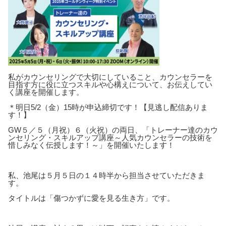
私がカウンセリングで大切にしていること、カウンセラーを
目指す方に役に立つスキルや心構えについて、お伝えしてい
く講座を開催します。
＊明日5/2（金）15時が申込締切です！【見逃し配信ありま
す！】
GW５／５（月祝）６（火祝）の両日、「トレーナー達のカウ
ンセリング・スキルアップ講座～人気カウンセラーの技術を
惜しみなく伝授します！～」を開催いたします！
私、池尾は５月５日の１４時半から担当させていただきま
す。
タイトルは「傷つかずに愛を見る生き方」です。