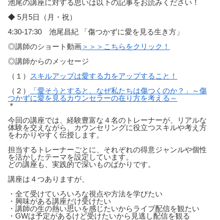
池尾の講座に対する思いは以下の記事をお読みください！
◆ 5月5日（月・祝）
4:30-17:30 池尾昌紀 「傷つかずに愛を見る生き方」
◎講師のショート動画
＞＞＞こちらをクリック！
◎講師からのメッセージ
（１）
スキルアップは愛する力をアップすること！
（２）
「愛そうとすると、なぜ私たちは傷つくのか？」～傷
つかずに愛を見るカウンセラーの在り方を考える～
＊
今回の講座では、経験豊富な４名のトレーナーが、リアルな
体験を交えながら、カウンセリングに役立つスキルや考え方
をわかりやすく伝授します。
担当するトレーナーごとに、それぞれの得意ジャンルや個性
を活かしたテーマを設定しています。
どの講座も、実践的で深いものばかりです。
講座は４つありますが、
・全て受けていろいろな視点や方法を学びたい
・興味がある講座だけ受けたい
・講師の生の熱い思いを感じたいからライブ配信を観たい
・GWは予定があるけど受けたいから見逃し配信を観る