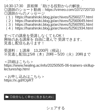
14:30-17:30 原裕輝 「助ける役割からの解放」
◎講師のショート動画：https://vimeo.com/1072720733
◎講師からのメッセージ
（１）https://harahiroki.blog.jp/archives/52560277.html
（２）https://harahiroki.blog.jp/archives/52560649.html
（３）https://harahiroki.blog.jp/archives/52560991.html
（４）https://harahiroki.blog.jp/archives/52561934.html
すべての講座を受講しなくてもOK！
興味のある講座を 自由に選んで 受講できます。
見逃し配信もあります！
受講料：１講座 13,200円（税込）
※見逃し配信は5/8（木）20時～5/20（火）20時まで
＜詳細はこちら＞
https://www.healing.ac/info/20250505-06-trainers-skillup-
lectureship.html
＜お申し込みはこちら＞
https://x.gd/IOpRT
◎自分らしく幸せに生きるために
シェアする