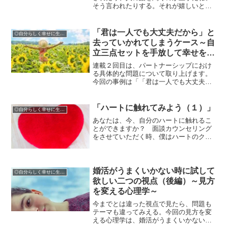
そう言われたりする。それが嬉しいと思
う反面、何か息苦しさを感じる、寂しさ
を感じる。そんな思いを抱えていません
か？もしかしたら、その理由は「『自分
「君は一人でも大丈夫だから」と
◎自分らしく幸せに生きるために
が』誰かに話を聴いて欲し...
去っていかれてしまうケース～自
立三点セットを手放して幸せを手
に入れる（２）～事例１
連載２回目は、パートナーシップにおけ
る具体的な問題について取り上げます。
今回の事例は「「君は一人でも大丈夫だ
から」と去っていかれてしまうケー
ス」。「自立三点セット」をやっている
方は、助けを求めることが苦手。パート
「ハートに触れてみよう（１）」
◎自分らしく幸せに生きるために
ナーに遠慮して、迷惑をかけないように
あなたは、今、自分のハートに触れるこ
一人でがんばることが、相手に存在価値
とができますか？ 面談カウンセリング
を感じさせなくなってしまい、「自分は
をさせていただく時、僕はハートのクッ
必要ないんだ」と感じてしまうことも多
ションを面談ルームに持っていきます。
いのです。このことが、失恋、離婚など
の別れに関するパートナーシップの問題
を作り出します。
婚活がうまくいかない時に試して
◎自分らしく幸せに生きるために
欲しい二つの視点（後編）～見方
を変える心理学～
今までとは違った視点で見たら、問題も
テーマも違ってみえる。今回の見方を変
える心理学は、婚活がうまくいかない時