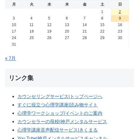
月
火
水
木
金
土
日
1
2
3
4
5
6
7
8
9
10
11
12
13
14
15
16
17
18
19
20
21
22
23
24
25
26
27
28
29
30
31
« 7月
リンク集
カウンセリングサービス|トップページへ
すぐに役立つ心理学講座|読み物サイト
心理学ワークショップ/イベントのご案内
カウンセラーの母校|神戸メンタルサービス
心理学講座音声配信サービス|きくまる
You Tube|神戸メンタルサービスチャンネル