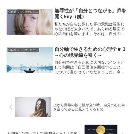
に試して欲しい２つの視点についての後
編です。以下の２つの視点で自分のこと
を見直してみることをお伝えします。
無罪性が「自分とつながる」扉を
◎自分らしく幸せに生きるために
１．気づいていない自分の魅...
開くkey（鍵）
私たちが自らに課した罪の意識は尋常じ
ゃないほど大きいので、あらゆる場面で
心の自由を奪います。それは、自分の本
当の気持ちを感じることを許せない、と
いうことを引き起こします。こんなに罪
深い自分には、それを感じさせてあげる
自分軸で生きるための心理学＃３
◎自分らしく幸せに生きるために
資格がないと思っているの...
～心の境界線を引く～
自分軸で生きるために大切なポイントと
して前回は「自己価値を回復すること」
について書かせていただきました。今回
の記事では、「境界線を引くこと」につ
いてお伝えしていきます。
上から目線の彼に腹が立つ時、自分の心に向
き合ってみると見えてくるもの
初開催は5/28（水）21時30分から！【池尾