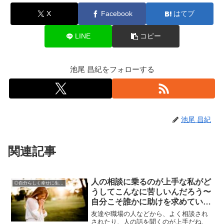
X
Facebook
はてブ
LINE
コピー
池尾 昌紀をフォローする
池尾 昌紀
関連記事
人の相談に乗るのが上手な私がど
◎自分らしく幸せに生きるために
うしてこんなに苦しいんだろう〜
自分こそ誰かに助けを求めている
SOSと気づく〜
友達や職場の人などから、よく相談され
されたり、人の話を聞くのが上手だね、